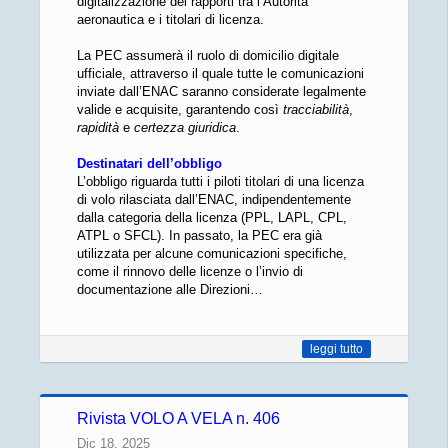
digitalizzazione dei rapporti tra l’Autorità
aeronautica e i titolari di licenza.
La PEC assumerà il ruolo di domicilio digitale
ufficiale, attraverso il quale tutte le comunicazioni
inviate dall’ENAC saranno considerate legalmente
valide e acquisite, garantendo così
tracciabilità
,
rapidità
e
certezza giuridica
.
Destinatari dell’obbligo
L’obbligo riguarda tutti i piloti titolari di una licenza
di volo rilasciata dall’ENAC, indipendentemente
dalla categoria della licenza (PPL, LAPL, CPL,
ATPL o SFCL). In passato, la PEC era già
utilizzata per alcune comunicazioni specifiche,
come il rinnovo delle licenze o l’invio di
documentazione alle Direzioni…
leggi tutto
Rivista VOLO A VELA n. 406
Dic 18, 2025