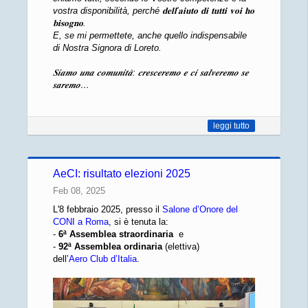
vostra disponibilità, perché 𝐝𝐞𝐥𝐥'𝐚𝐢𝐮𝐭𝐨 𝐝𝐢 𝐭𝐮𝐭𝐭𝐢 𝐯𝐨𝐢 𝐡𝐨
𝐛𝐢𝐬𝐨𝐠𝐧𝐨.
E, se mi permettete, anche quello indispensabile
di Nostra Signora di Loreto.
𝑺𝒊𝒂𝒎𝒐 𝒖𝒏𝒂 𝒄𝒐𝒎𝒖𝒏𝒊𝒕𝒂̀: 𝒄𝒓𝒆𝒔𝒄𝒆𝒓𝒆𝒎𝒐 𝒆 𝒄𝒊 𝒔𝒂𝒍𝒗𝒆𝒓𝒆𝒎𝒐 𝒔𝒆
𝒔𝒂𝒓𝒆𝒎𝒐…
leggi tutto
AeCI: risultato elezioni 2025
Feb 08, 2025
L'8 febbraio 2025, presso il
Salone d’Onore del
CONI a Roma
, si è tenuta la:
-
6ª Assemblea straordinaria
e
-
92ª Assemblea ordinaria
(elettiva)
dell’
Aero Club d’Italia
.