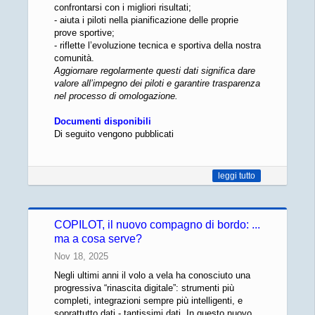
confrontarsi con i migliori risultati;
- aiuta i piloti nella pianificazione delle proprie
prove sportive;
- riflette l’evoluzione tecnica e sportiva della nostra
comunità.
Aggiornare regolarmente questi dati significa dare
valore all’impegno dei piloti e garantire trasparenza
nel processo di omologazione.
Documenti disponibili
Di seguito vengono pubblicati
leggi tutto
COPILOT, il nuovo compagno di bordo: ...
ma a cosa serve?
Nov 18, 2025
Negli ultimi anni il volo a vela ha conosciuto una
progressiva “rinascita digitale”: strumenti più
completi, integrazioni sempre più intelligenti, e
soprattutto dati - tantissimi dati. In questo nuovo