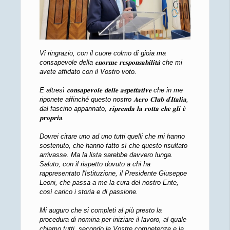
Vi ringrazio, con il cuore colmo di gioia ma
consapevole della 𝐞𝐧𝐨𝐫𝐦𝐞 𝐫𝐞𝐬𝐩𝐨𝐧𝐬𝐚𝐛𝐢𝐥𝐢𝐭𝐚̀ che mi
avete affidato con il Vostro voto.
E altresì 𝐜𝐨𝐧𝐬𝐚𝐩𝐞𝐯𝐨𝐥𝐞 𝐝𝐞𝐥𝐥𝐞 𝐚𝐬𝐩𝐞𝐭𝐭𝐚𝐭𝐢𝐯𝐞 che in me
riponete affinché questo nostro 𝐀𝐞𝐫𝐨 𝐂𝐥𝐮𝐛 𝐝'𝐈𝐭𝐚𝐥𝐢𝐚,
dal fascino appannato, 𝐫𝐢𝐩𝐫𝐞𝐧𝐝𝐚 𝐥𝐚 𝐫𝐨𝐭𝐭𝐚 𝐜𝐡𝐞 𝐠𝐥𝐢 𝐞̀
𝐩𝐫𝐨𝐩𝐫𝐢𝐚.
Dovrei citare uno ad uno tutti quelli che mi hanno
sostenuto, che hanno fatto sì che questo risultato
arrivasse. Ma la lista sarebbe davvero lunga.
Saluto, con il rispetto dovuto a chi ha
rappresentato l'Istituzione, il Presidente Giuseppe
Leoni, che passa a me la cura del nostro Ente,
così carico i storia e di passione.
Mi auguro che si completi al più presto la
procedura di nomina per iniziare il lavoro, al quale
chiamo tutti, secondo le Vostre competenze e la