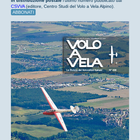
In distribuzione
postale
l'ultimo numero pubblicato dal
CSVVA
(editore, Centro Studi del Volo a Vela Alpino).
ABBONATI