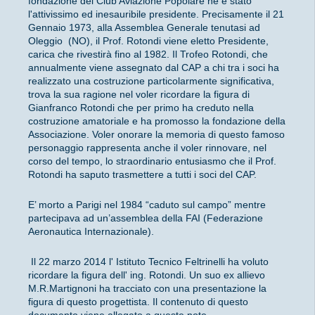
fondazione del Club Aviazione Popolare ne è stato
l'attivissimo ed inesauribile presidente. Precisamente il 21
Gennaio 1973, alla Assemblea Generale tenutasi ad
Oleggio (NO), il Prof. Rotondi viene eletto Presidente,
carica che rivestirà fino al 1982. Il Trofeo Rotondi, che
annualmente viene assegnato dal CAP a chi tra i soci ha
realizzato una costruzione particolarmente significativa,
trova la sua ragione nel voler ricordare la figura di
Gianfranco Rotondi che per primo ha creduto nella
costruzione amatoriale e ha promosso la fondazione della
Associazione. Voler onorare la memoria di questo famoso
personaggio rappresenta anche il voler rinnovare, nel
corso del tempo, lo straordinario entusiasmo che il Prof.
Rotondi ha saputo trasmettere a tutti i soci del CAP.
E’ morto a Parigi nel 1984 “caduto sul campo” mentre
partecipava ad un’assemblea della FAI (Federazione
Aeronautica Internazionale).
Il 22 marzo 2014 l' Istituto Tecnico Feltrinelli ha voluto
ricordare la figura dell' ing. Rotondi. Un suo ex allievo
M.R.Martignoni ha tracciato con una presentazione la
figura di questo progettista. Il contenuto di questo
documento viene allegato a queste note.