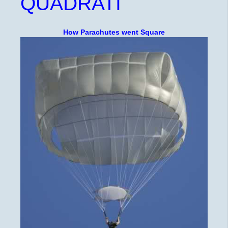
QUADRATI
How Parachutes went Square