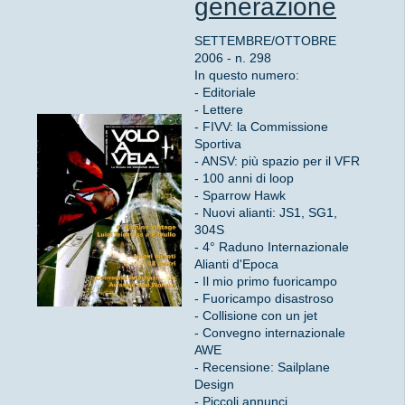
generazione
SETTEMBRE/OTTOBRE
2006 - n. 298
In questo numero:
- Editoriale
- Lettere
- FIVV: la Commissione
Sportiva
- ANSV: più spazio per il VFR
- 100 anni di loop
- Sparrow Hawk
- Nuovi alianti: JS1, SG1,
304S
- 4° Raduno Internazionale
Alianti d'Epoca
- Il mio primo fuoricampo
- Fuoricampo disastroso
- Collisione con un jet
- Convegno internazionale
AWE
- Recensione: Sailplane
Design
- Piccoli annunci