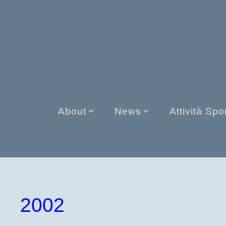
About
News
Attività Spo
2002