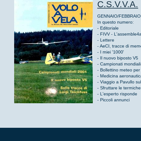
C.S.V.V.A.
GENNAIO/FEBBRAIO 2
In questo numero:
- Editoriale
- FIVV - L'assemble4
- Lettere
- AeCI, tracce di mem
- I miei '1000'
- Il nuovo biposto V5
- Campionati mondial
- Bollettino meteo per 
- Medicina aeronautica
- Viaggio a Pavullo sul
- Sfruttare le termiche
- L'esperto risponde
- Piccoli annunci