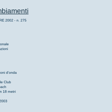
mbiamenti
 2002 - n. 275
onale
azioni
ioni d'onda
le Club
bach
un 18 metri
 2003