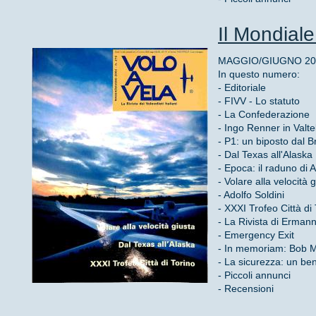
Il Mondial
MAGGIO/GIUGNO 2002
In questo numero:
- Editoriale
- FIVV - Lo statuto
- La Confederazione
- Ingo Renner in Valtel
- P1: un biposto dal B
- Dal Texas all'Alaska
- Epoca: il raduno di 
- Volare alla velocità 
- Adolfo Soldini
- XXXI Trofeo Città di
- La Rivista di Erman
- Emergency Exit
- In memoriam: Bob M
- La sicurezza: un b
- Piccoli annunci
- Recensioni