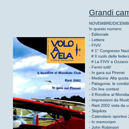
Grandi ca
NOVEMBRE/DICEMBRE
In questo numero:
- Editoriale
- Lettere
- FIVV:
# 1° Congresso Nazi
# Il ruolo delle feder
# La FIVV a Ozzano
- Fermi tutti!
- In gara sui Pirenei
- Medicina: Alta quota
- Patagonia: le condiz
- On line contest
- Il Rondine al Mondia
- Impressioni da Mus
- Rieti 2002 vista da 
- Skipilots
- Calendario sportivo
- In memoriam
- John Robinson