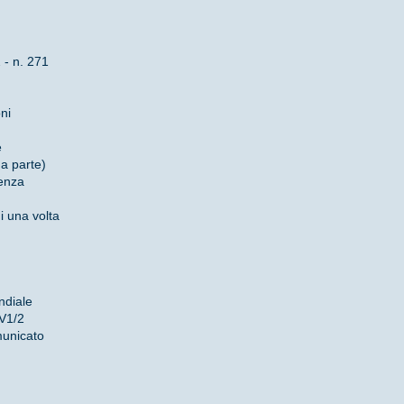
- n. 271
ni
e
da parte)
denza
i una volta
ndiale
 V1/2
municato