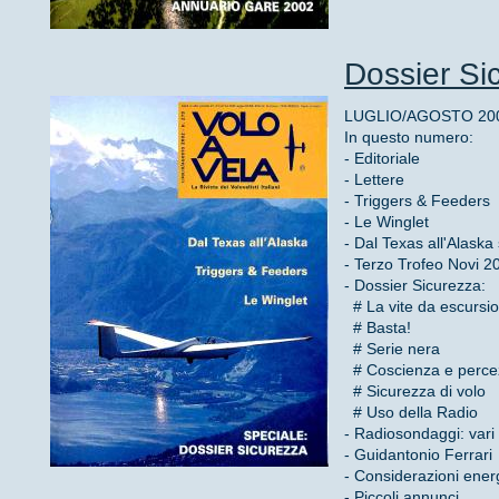
Dossier Si
LUGLIO/AGOSTO 2002
In questo numero:
- Editoriale
- Lettere
- Triggers & Feeders
- Le Winglet
- Dal Texas all'Alask
- Terzo Trofeo Novi 2
- Dossier Sicurezza:
# La vite da escursio
# Basta!
# Serie nera
# Coscienza e percez
# Sicurezza di volo
# Uso della Radio
- Radiosondaggi: vari 
- Guidantonio Ferrari
- Considerazioni ener
- Piccoli annunci