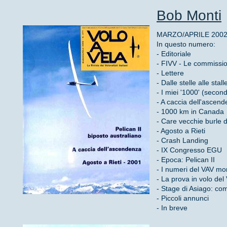
Bob Monti
MARZO/APRILE 2002 
In questo numero:
- Editoriale
- FIVV - Le commissio
- Lettere
- Dalle stelle alle stall
- I miei '1000' (secon
- A caccia dell'ascen
- 1000 km in Canada
- Care vecchie burle d
- Agosto a Rieti
- Crash Landing
- IX Congresso EGU
- Epoca: Pelican II
- I numeri del VAV mo
- La prova in volo del
- Stage di Asiago: co
- Piccoli annunci
- In breve