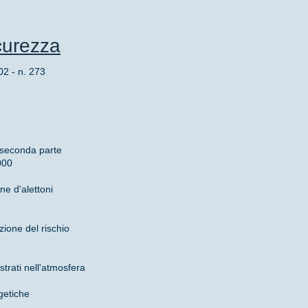
curezza
 - n. 273
a seconda parte
000
ne d'alettoni
ione del rischio
strati nell'atmosfera
getiche