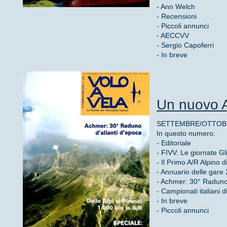
- Ann Welch
- Recensioni
- Piccoli annunci
- AECCVV
- Sergio Capoferri
- In breve
Un nuovo A
SETTEMBRE/OTTOBRE
In questo numero:
- Editoriale
- FIVV: Le giornate Gl
- Il Primo A/R Alpino 
- Annuario delle gare 
- Achmer: 30° Raduno 
- Campionati italiani 
- In breve
- Piccoli annunci