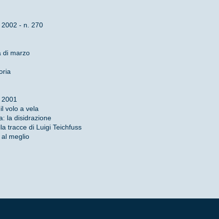
002 - n. 270
a di marzo
oria
i 2001
il volo a vela
: la disidrazione
la tracce di Luigi Teichfuss
 al meglio