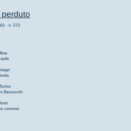
e perduto
 - n. 272
lina
rasile
Asiago
giusta
 Torino
no Bazzocchi
onti
ene comune