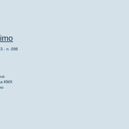
ltimo
 - n. 098
bus
nna KMX
eo