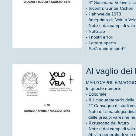
- 4° Settimana Volovelisti
- Incontri: Gunter Cichon
- Hahnweide 1973
- Anteprima di "Volo a Vela"
- Notizie dai campi di volo
- Notiziaio
- I nostri errori
- Lettera aperta
- Sarà ancora sport?
Al vaglio dei l
MARZO/APRILE/MAGGIO 1
In questo numero:
- Editoriale
- Il 1 cinquantenario dell
- 1° Convegno di studi velo
- Note di climatologia din
delle prealpi varesine nei
- Il cruscotto del futuro
- Notizie dai campi di volo
- Attività generale di vol