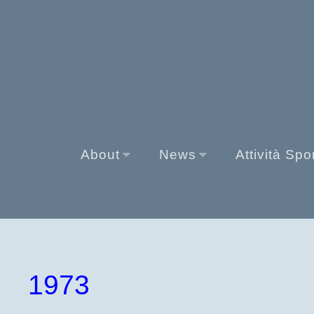
About
News
Attività Spo
1973