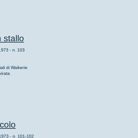
 stallo
73 - n. 103
ali di Waikerie
irata
colo
3 - n. 101-102