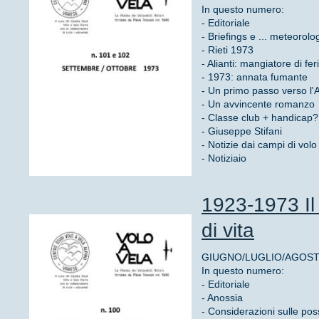
In questo numero:
- Editoriale
- Briefings e ... meteorolo
- Rieti 1973
- Alianti: mangiatore di fer
- 1973: annata fumante
- Un primo passo verso l'A
- Un avvincente romanzo
- Classe club + handicap?
- Giuseppe Stifani
- Notizie dai campi di volo
- Notiziaio
1923-1973 Il 
di vita
GIUGNO/LUGLIO/AGOSTO 
In questo numero:
- Editoriale
- Anossia
- Considerazioni sulle possi