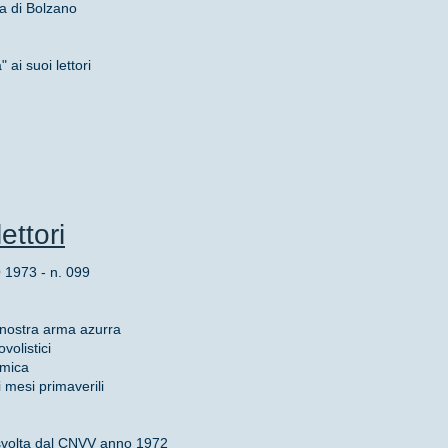
ca di Bolzano
 ai suoi lettori
ettori
973 - n. 099
a nostra arma azurra
volistici
amica
 mesi primaverili
o svolta dal CNVV anno 1972