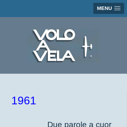
MENU
1961
Due parole a cuor