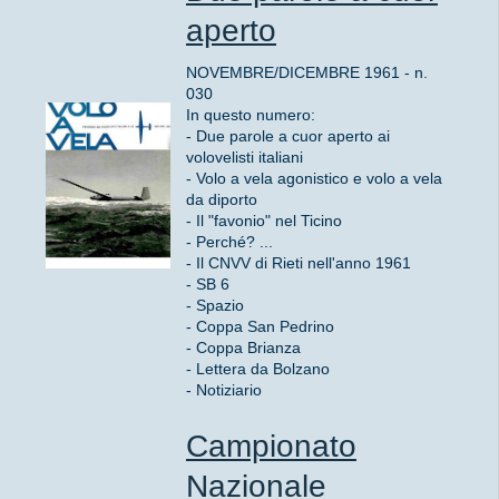
aperto
NOVEMBRE/DICEMBRE 1961 - n.
030
In questo numero:
- Due parole a cuor aperto ai
volovelisti italiani
- Volo a vela agonistico e volo a vela
da diporto
- Il "favonio" nel Ticino
- Perché? ...
- Il CNVV di Rieti nell'anno 1961
- SB 6
- Spazio
- Coppa San Pedrino
- Coppa Brianza
- Lettera da Bolzano
- Notiziario
Campionato
Nazionale