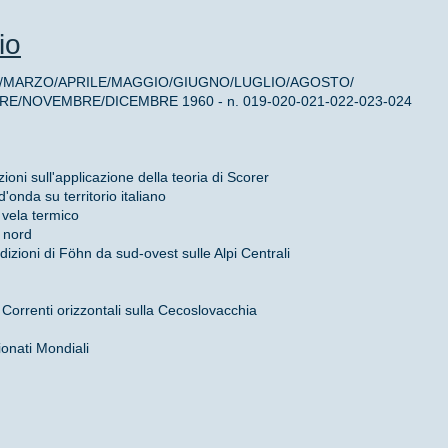
io
/MARZO/APRILE/MAGGIO/GIUGNO/LUGLIO/AGOSTO/
/NOVEMBRE/DICEMBRE 1960 - n. 019-020-021-022-023-024
zioni sull'applicazione della teoria di Scorer
'onda su territorio italiano
a vela termico
l nord
dizioni di Föhn da sud-ovest sulle Alpi Centrali
e Correnti orizzontali sulla Cecoslovacchia
ionati Mondiali