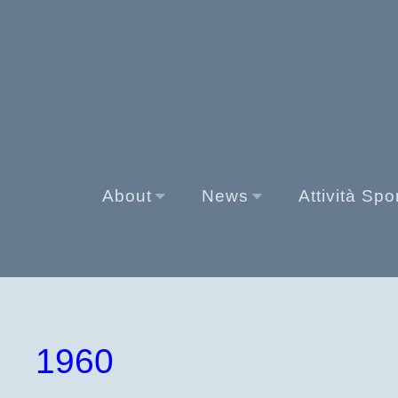
About
News
Attività Spo
1960