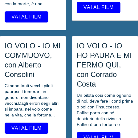
con la morte, è una...
VAI AL FILM
VAI AL FILM
IO VOLO - IO MI
IO VOLO - IO
COMMUOVO,
HO PAURA E MI
con Alberto
FERMO QUI,
Consolini
con Corrado
Costa
Ci sono tanti vecchi piloti
paurosi. I temerari, in
Un pilota così come ognuno
genere, non diventano
di noi, deve fare i conti prima
vecchi.Dagli errori degli altri
o poi con l’insuccesso.
si impara, nel volo come
Fallire porta con sé il
nella vita, che la fortuna...
desiderio della rivincita.
Fallire è una fortuna e...
VAI AL FILM
VAI AL FILM