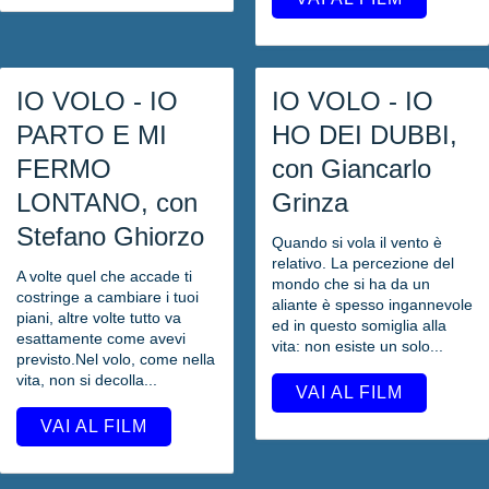
IO VOLO - IO
IO VOLO - IO
PARTO E MI
HO DEI DUBBI,
FERMO
con Giancarlo
LONTANO, con
Grinza
Stefano Ghiorzo
Quando si vola il vento è
relativo. La percezione del
A volte quel che accade ti
mondo che si ha da un
costringe a cambiare i tuoi
aliante è spesso ingannevole
piani, altre volte tutto va
ed in questo somiglia alla
esattamente come avevi
vita: non esiste un solo...
previsto.Nel volo, come nella
vita, non si decolla...
VAI AL FILM
VAI AL FILM