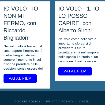
IO VOLO - IO
IO VOLO - 1. IO
NON MI
LO POSSO
FERMO, con
CAPIRE, con
Riccardo
Alberto Sironi
Brigliadori
Nel volo come nella vita è
importante sforzarsi di
Nel volo nulla è lasciato al
prevedere il futuro,
caso eppure l’imprevisto è
proiettarsi in là nel tempo e
dietro l’angolo. Arriva
nello spazio.La storia di un
sempre il momento in cui
campione di volo a vela e...
bisogna prendere delle
decisioni senza essere del...
VAI AL FILM
VAI AL FILM
COOKIE POLICY
PRIVACY POLICY
LOGIN