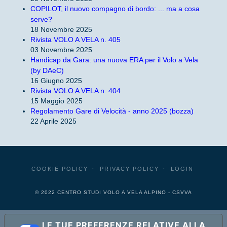
COPILOT, il nuovo compagno di bordo: ... ma a cosa
serve?
18 Novembre 2025
Rivista VOLO A VELA n. 405
03 Novembre 2025
Handicap da Gara: una nuova ERA per il Volo a Vela
(by DAeC)
16 Giugno 2025
Rivista VOLO A VELA n. 404
15 Maggio 2025
Regolamento Gare di Velocità - anno 2025 (bozza)
22 Aprile 2025
COOKIE POLICY
PRIVACY POLICY
LOGIN
© 2022 CENTRO STUDI VOLO A VELA ALPINO - CSVVA
LE TUE PREFERENZE RELATIVE ALLA