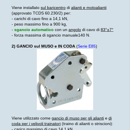
Viene installato
sul baricentro
di
alianti e motoalianti
(approvato TCDS 60.230/2) per:
- carichi di cavo fino a 14,1 kN,
- peso massimo fino a 900 kg,
-
sgancio automatico
con un
angolo
di cavo di
83°±7°
- forza massima di sgancio manuale140 N.
2) GANCIO sul MUSO e IN CODA
(
Serie E85
)
Viene utilizzato come
gancio di muso per gli alianti
e
di
coda per i velivoli trainatori
(traino di alianti o striscioni):
- carico massimo di cavo 14,1 kN,