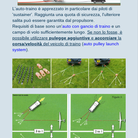
L'auto-traino è apprezzato in particolare dai piloti di
'sustainer'. Raggiunta una quota di sicurezza, l'ulteriore
salita può essere garantita dal propulsore.
Requisiti di base sono un'
auto con gancio di traino
e un
campo di volo sufficientemente lungo.
Se non lo fosse, è
possibile utilizzare
pulegge aggiuntive
e
accorciare
la
corsa
/
velocità
del veicolo di traino
(
auto pulley launch
system
).