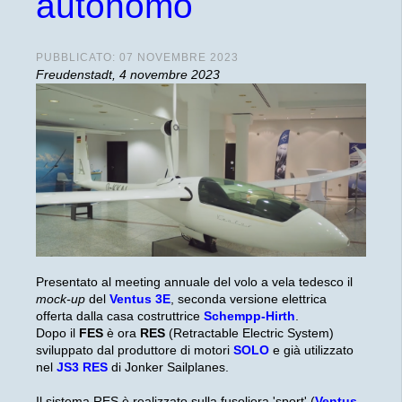
autonomo
PUBBLICATO: 07 NOVEMBRE 2023
Freudenstadt, 4 novembre 2023
Presentato al meeting annuale del volo a vela tedesco il
mock-up
del
Ventus 3E
, seconda versione elettrica
offerta dalla casa costruttrice
Schempp-Hirth
.
Dopo il
FES
è ora
RES
(Retractable Electric System)
sviluppato dal produttore di motori
SOLO
e già utilizzato
nel
JS3 RES
di Jonker Sailplanes.
Il sistema RES è realizzato sulla fusoliera 'sport' (
Ventus