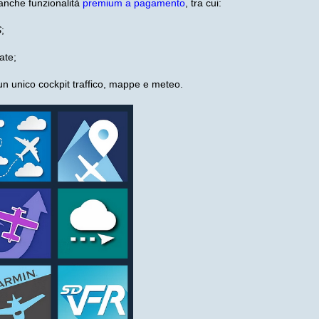
nche funzionalità
premium a pagamento
, tra cui:
S
;
ate;
 un unico cockpit traffico, mappe e meteo.