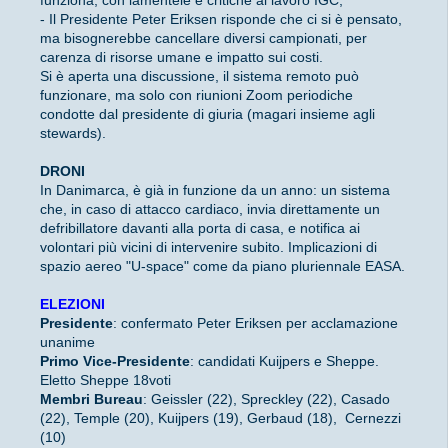
funziona, con lamentele e critiche al lavoro IGC;
- Il Presidente Peter Eriksen risponde che ci si è pensato,
ma bisognerebbe cancellare diversi campionati, per
carenza di risorse umane e impatto sui costi.
Si è aperta una discussione, il sistema remoto può
funzionare, ma solo con riunioni Zoom periodiche
condotte dal presidente di giuria (magari insieme agli
stewards).
DRONI
In Danimarca, è già in funzione da un anno: un sistema
che, in caso di attacco cardiaco, invia direttamente un
defribillatore davanti alla porta di casa, e notifica ai
volontari più vicini di intervenire subito. Implicazioni di
spazio aereo "U-space" come da piano pluriennale EASA.
ELEZIONI
Presidente
: confermato Peter Eriksen per acclamazione
unanime
Primo Vice-Presidente
: candidati Kuijpers e Sheppe.
Eletto Sheppe 18voti
Membri Bureau
: Geissler (22), Spreckley (22), Casado
(22), Temple (20), Kuijpers (19), Gerbaud (18), Cernezzi
(10)