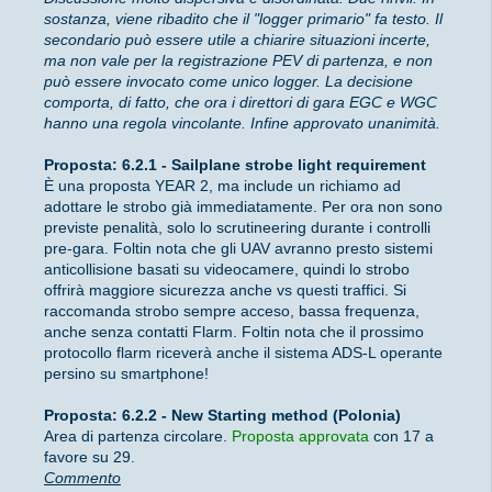
sostanza, viene ribadito che il "logger primario" fa testo. Il
secondario può essere utile a chiarire situazioni incerte,
ma non vale per la registrazione PEV di partenza, e non
può essere invocato come unico logger. La decisione
comporta, di fatto, che ora i direttori di gara EGC e WGC
hanno una regola vincolante. Infine approvato unanimità.
Proposta: 6.2.1 - Sailplane strobe light requirement
È una proposta YEAR 2, ma include un richiamo ad
adottare le strobo già immediatamente. Per ora non sono
previste penalità, solo lo scrutineering durante i controlli
pre-gara. Foltin nota che gli UAV avranno presto sistemi
anticollisione basati su videocamere, quindi lo strobo
offrirà maggiore sicurezza anche vs questi traffici. Si
raccomanda strobo sempre acceso, bassa frequenza,
anche senza contatti Flarm. Foltin nota che il prossimo
protocollo flarm riceverà anche il sistema ADS-L operante
persino su smartphone!
Proposta: 6.2.2 - New Starting method (Polonia)
Area di partenza circolare.
Proposta approvata
con 17 a
favore su 29.
Commento