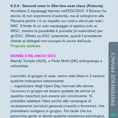
6.3.4 - Second crew in 20m two-seat class (Polonia)
Accettare 2 equipaggi biposto nell’EGC2023. Il Bureau ha
deciso di non esprimersi d'autorità, ma di sottoporre alla
Plenaria peché c’è un impatto sui costi e sforzi per tutti i
NAC. Il limite di un solo equipaggio si applica solo ai
WGC, mentre la possibilità è prevista (in subordine) per
gli EGC. Effetto su EGC solamente, quindi il presidente
chiede ai delegati non-europei di uscire dall’aula.
Proposta adottata
.
DONNE E RILANCIO SOCI
Mandy Temple (AUS), e Perle Mohl (DK) antropologa e
volovelista.
Lavoretto di gruppo in aula, siamo stati divisi in 3 sezioni.
qualche indicazioni interessante:
- organizzare degli Open Day riservati alle donne,
l’accesso in gruppo ed essere guidate da donne (e
qualche maschio) può essere più convincente. Si
potrebbe adattare l'idea anche alle campagne di
reclutamento iscrizioni generali (maschi e femmine), che
potrebbero svolgersi in gruppo. Più facile che tra
parecchia gente si sfondi qualche resistenza psicologica;