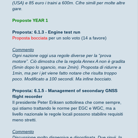
(USA) e 85 euro i traini a 600m. Cifre simili per molte altre
gare.
Proposte YEAR 1
Proposta: 6.1.3 - Engine test run
Proposta bocciata
per un solo voto (14 a favore)
Commento
Ogni nazione oggi usa regole diverse per la “prova
motore”. Ciò dimostra che la regola Annex A non è gradita
(5min dopo lo sgancio, max 2min). Proposta di ridurre a
1min, ma per i jet viene fatto notare che risulta troppo
poco. Modificato a 100 secondi. Ma infine bocciato.
Proposta: 6.1.5 - Management of secondary GNSS
flight recorder
Il presidente Peter Eriksen sottolinea che come sempre,
qui stiamo trattando le norme per EGC e WGC, ma a
livello nazionale le regole locali possono stabilire requisiti
meno stretti.
Commento
Discussione molto dispersiva e disordinata. Due rinvii. In