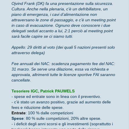
Ojvind Frank (DK) fa una presentazione sulla sicurezza.
Cultura. Anche nella plenaria, c’è un defribillatore, un
piano di emergenza, i cavi d’aliment
azione
non
attraversano le zone di passaggio, e c’è un meeting point
in caso di evacuazione. Ognuno deve conoscere i due
delegati seduti accanto a lui, 2:1 perciò al meeting point
sarà facile capire se ci siamo tutti.
Appello: 29 diritti al voto (dei quali 5 nazioni presenti solo
attraverso delega)
Fee annuali dei NAC: scadenza pagamento fee del NAC:
31 marzo. Se serve una dilazione, essa va richiesta e
approvata, altrimenti tutte le licenze sportive FAI saranno
cancellate.
Tesoriere IGC, Patrick PAUWELS
- spese ed entrate sono in linea con il preventivo.
- c’è stato un avanzo positivo, grazie ad aumento delle
fees e riduzione delle spese.
Entrate
: 100 % dalle competizioni
Spese
: 80 % sulle competizioni, 20% altre spese.
- i deficit degli anni scorsi e gli investimenti (soprattutto i