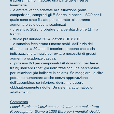
trackers) hanno intaccato una parte delle riserve
finanziarie
- le entrate vanno adattate alla situazione (dalle
competizioni, compresi gli E-Sports, e anche il SGP per il
quale sono state fissate per contratto, si potranno
aumentare solo dopo la scadenza)
- preventivo 2023: probabile una perdita di oltre 11mila
franchi
- studio preliminare 2024, deficit CHF 8.816
- le sanction fees erano rimaste stabili dall’inizio del
sistema, circa 20 anni. Il tesoriere propone che ci sia
indicizzazione annuale per evitare necessità di grossi
aumenti a scadenze casuali.
- i prossimi Bid per campionati FAI dovranno (per fee e
traini) indicare i costi già indicizzati con una percentuale
per inflazione (da indicare in chiaro). Se maggiore, le cifre
potranno aumentare anche senza approvazione
dell’assemblea, se inferiore, dovranno essere
obbligatoriamente ridotte! Un sistema automatico di
adattamento.
Commento
I costi di traino e iscrizione sono in aumento molto forte.
Preoccupante. Siamo a 1200 Euro per i mondiali Uvalde