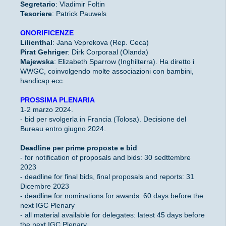
Segretario
: Vladimir Foltin
Tesoriere
: Patrick Pauwels
ONORIFICENZE
Lilienthal
: Jana Veprekova (Rep. Ceca)
Pirat Gehriger
: Dirk Corporaal (Olanda)
Majewska
: Elizabeth Sparrow (Inghilterra). Ha diretto i
WWGC, coinvolgendo molte associazioni con bambini,
handicap ecc.
PROSSIMA PLENARIA
1-2 marzo 2024.
- bid per svolgerla in Francia (Tolosa). Decisione del
Bureau entro giugno 2024.
Deadline per prime proposte e bid
- for notification of proposals and bids: 30 sedttembre
2023
- deadline for final bids, final proposals and reports: 31
Dicembre 2023
- deadline for nominations for awards: 60 days before the
next IGC Plenary
- all material available for delegates: latest 45 days before
the next IGC Plenary