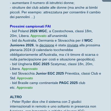
- aumentare il numero di istruttrici donne;
- strutture dei club adatte alle donne (ma anche ai bimbi
piccoli. Per esempio: attrezzatura per consentire il cambio
dei pannolini ...)
Prossimi campionati FAI
- bid Poland
2026 WGC
, a Czestochowa, classi 18m,
20m, Libera.
Approvato
all'unanimità
- bid da Australia, Germania e Slovacchia per il
WGC
Juniores 2026
, la
decisione
è stata
rinviata
alla prossima
plenaria 2024 (il calendario toccherebbe
obbligatoriamente all'Australia, ma c'è timore di scarsa o
nulla partecipazione per costi e situazione geopolitica).
- bid Ungheria
EGC 2025
Szatymaz, classi 18n, 20m,
Libera.
Approvato
- bid Slovacchia
Junior EGC 2025
Prievidza, classi Club e
Std.
Approvato
- bid Brasile camp continentale
PAGC 2025
club
etc.
Approvato
ALTRO
- Peter Ryder dice che il sistema con 2 giudici
internazionali in remoto e uno soltanto in presenza non